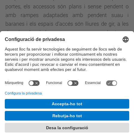
portes, els accessos són plans i sense pendent o
amb rampes adaptades amb pendent suau i
baranes i els espais d’accés són lliures de gir, a les
dues bandes de la porta, sense ser escombrats per
l’obertura d’aquesta.
També estan disposades a tots els campus, places
d’aparcament adaptades per a persones en cadira
de rodes.
© UPC
Servei d'Infraestructures
Desenvolupat amb